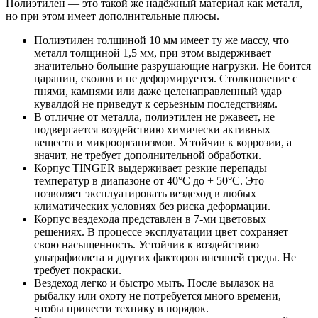
Полиэтилен — это такой же надёжный материал как металл,
но при этом имеет дополнительные плюсы.
Полиэтилен толщиной 10 мм имеет ту же массу, что
металл толщиной 1,5 мм, при этом выдерживает
значительно большие разрушающие нагрузки. Не боится
царапин, сколов и не деформируется. Столкновение с
пнями, камнями или даже целенаправленный удар
кувалдой не приведут к серьезным последствиям.
В отличие от металла, полиэтилен не ржавеет, не
подвергается воздействию химически активных
веществ и микроорганизмов. Устойчив к коррозии, а
значит, не требует дополнительной обработки.
Корпус TINGER выдерживает резкие перепады
температур в диапазоне от 40°C до + 50°C. Это
позволяет эксплуатировать вездеход в любых
климатических условиях без риска деформации.
Корпус вездехода представлен в 7-ми цветовых
решениях. В процессе эксплуатации цвет сохраняет
свою насыщенность. Устойчив к воздействию
ультрафиолета и других факторов внешней среды. Не
требует покраски.
Вездеход легко и быстро мыть. После вылазок на
рыбалку или охоту не потребуется много времени,
чтобы привести технику в порядок.