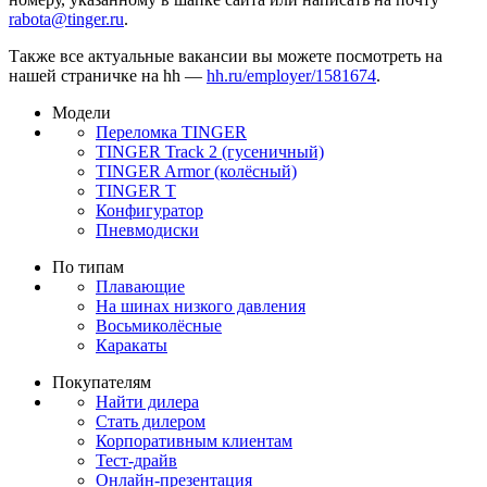
rabota@tinger.ru
.
Также все актуальные вакансии вы можете посмотреть на
нашей страничке на hh —
hh.ru/employer/1581674
.
Модели
Переломка TINGER
TINGER Track 2 (гусеничный)
TINGER Armor (колёсный)
TINGER T
Конфигуратор
Пневмодиски
По типам
Плавающие
На шинах низкого давления
Восьмиколёсные
Каракаты
Покупателям
Найти дилера
Стать дилером
Корпоративным клиентам
Тест-драйв
Онлайн-презентация