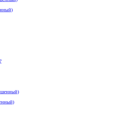
енный)
шенный)