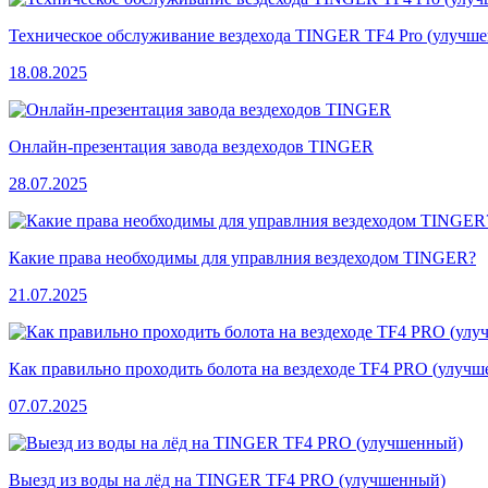
Техническое обслуживание вездехода TINGER TF4 Pro (улучш
18.08.2025
Онлайн-презентация завода вездеходов TINGER
28.07.2025
Какие права необходимы для управлния вездеходом TINGER?
21.07.2025
Как правильно проходить болота на вездеходе TF4 PRO (улуч
07.07.2025
Выезд из воды на лёд на TINGER TF4 PRO (улучшенный)