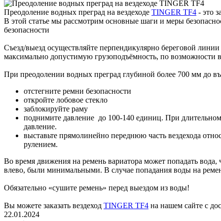
Преодоление водных преград на вездеходе
TINGER TF4
- это 
В этой статье мы рассмотрим основные шаги и меры безопасн
безопасности
Съезд/выезд осуществляйте перпендикулярно береговой линии
максимально допустимую грузоподъёмность, по возможности в
При преодолении водных преград глубиной более 700 мм до въ
отстегните ремни безопасности
откройте лобовое стекло
заблокируйте раму
поднимите давление до 100-140 единиц. При длительном 
давление.
выставьте прямолинейно переднюю часть вездехода относ
рулением.
Во время движения на ремень вариатора может попадать вода, 
влево, были минимальными. В случае попадания воды на ремен
Обязательно «сушите ремень» перед выездом из воды!
Вы можете заказать вездеход
TINGER TF4
на нашем сайте с дос
22.01.2024