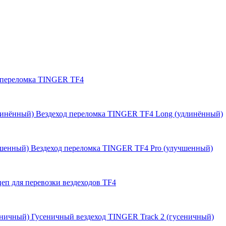
 переломка TINGER TF4
Вездеход переломка TINGER TF4 Long (удлинённый)
Вездеход переломка TINGER TF4 Pro (улучшенный)
еп для перевозки вездеходов TF4
Гусеничный вездеход TINGER Track 2 (гусеничный)