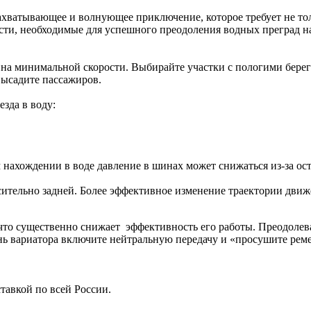
захватывающее и волнующее приключение, которое требует не тол
ости, необходимые для успешного преодоления водных преград 
 на минимальной скорости. Выбирайте участки с пологими бере
ысадите пассажиров.
езда в воду:
нахождении в воде давление в шинах может снижаться из-за ос
ительно задней. Более эффективное изменение траектории движе
что существенно снижает эффективность его работы. Преодолева
ь вариатора включите нейтральную передачу и «просушите ремен
тавкой по всей России.