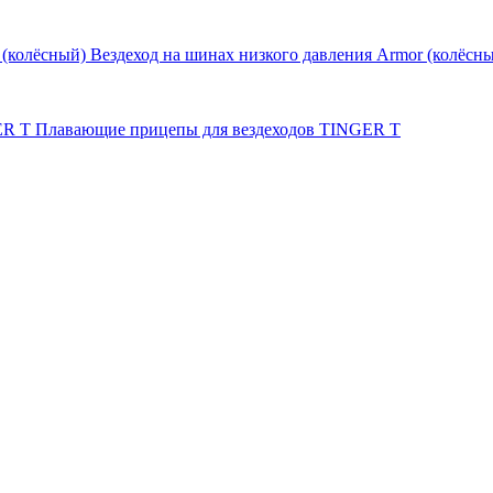
Вездеход на шинах низкого давления Armor (колёсн
Плавающие прицепы для вездеходов TINGER T