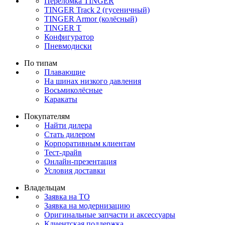
Переломка TINGER
TINGER Track 2 (гусеничный)
TINGER Armor (колёсный)
TINGER T
Конфигуратор
Пневмодиски
По типам
Плавающие
На шинах низкого давления
Восьмиколёсные
Каракаты
Покупателям
Найти дилера
Стать дилером
Корпоративным клиентам
Тест-драйв
Онлайн-презентация
Условия доставки
Владельцам
Заявка на ТО
Заявка на модернизацию
Оригинальные запчасти и аксессуары
Клиентская поддержка