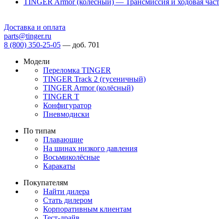
TINGER Armor (колёсный) — Трансмиссия и ходовая часть
Доставка и оплата
parts@tinger.ru
8 (800) 350-25-05
—
доб. 701
Модели
Переломка TINGER
TINGER Track 2 (гусеничный)
TINGER Armor (колёсный)
TINGER T
Конфигуратор
Пневмодиски
По типам
Плавающие
На шинах низкого давления
Восьмиколёсные
Каракаты
Покупателям
Найти дилера
Стать дилером
Корпоративным клиентам
Тест-драйв