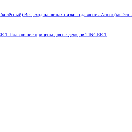
Вездеход на шинах низкого давления Armor (колёсн
Плавающие прицепы для вездеходов TINGER T