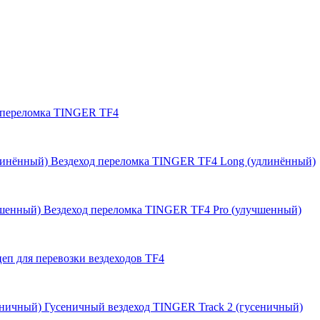
 переломка TINGER TF4
Вездеход переломка TINGER TF4 Long (удлинённый)
Вездеход переломка TINGER TF4 Pro (улучшенный)
еп для перевозки вездеходов TF4
Гусеничный вездеход TINGER Track 2 (гусеничный)