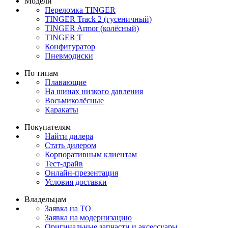
Модели
Переломка TINGER
TINGER Track 2 (гусеничный)
TINGER Armor (колёсный)
TINGER T
Конфигуратор
Пневмодиски
По типам
Плавающие
На шинах низкого давления
Восьмиколёсные
Каракаты
Покупателям
Найти дилера
Стать дилером
Корпоративным клиентам
Тест-драйв
Онлайн-презентация
Условия доставки
Владельцам
Заявка на ТО
Заявка на модернизацию
Оригинальные запчасти и аксессуары