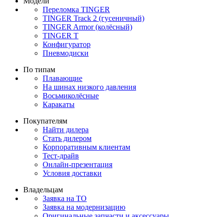
Модели
Переломка TINGER
TINGER Track 2 (гусеничный)
TINGER Armor (колёсный)
TINGER T
Конфигуратор
Пневмодиски
По типам
Плавающие
На шинах низкого давления
Восьмиколёсные
Каракаты
Покупателям
Найти дилера
Стать дилером
Корпоративным клиентам
Тест-драйв
Онлайн-презентация
Условия доставки
Владельцам
Заявка на ТО
Заявка на модернизацию
Оригинальные запчасти и аксессуары