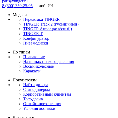
parts@tinger.ru
8 (800) 350-25-05
—
доб. 701
Модели
Переломка TINGER
TINGER Track 2 (гусеничный)
TINGER Armor (колёсный)
TINGER T
Конфигуратор
Пневмодиски
По типам
Плавающие
На шинах низкого давления
Восьмиколёсные
Каракаты
Покупателям
Найти дилера
Стать дилером
Корпоративным клиентам
Тест-драйв
Онлайн-презентация
Условия доставки
Владельцам