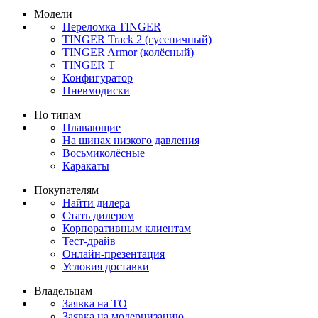
Модели
Переломка TINGER
TINGER Track 2 (гусеничный)
TINGER Armor (колёсный)
TINGER T
Конфигуратор
Пневмодиски
По типам
Плавающие
На шинах низкого давления
Восьмиколёсные
Каракаты
Покупателям
Найти дилера
Стать дилером
Корпоративным клиентам
Тест-драйв
Онлайн-презентация
Условия доставки
Владельцам
Заявка на ТО
Заявка на модернизацию