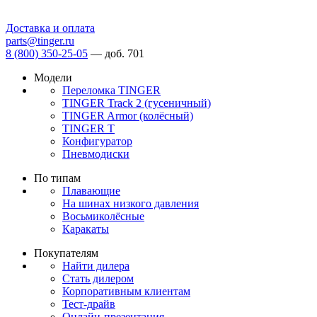
Доставка и оплата
parts@tinger.ru
8 (800) 350-25-05
—
доб. 701
Модели
Переломка TINGER
TINGER Track 2 (гусеничный)
TINGER Armor (колёсный)
TINGER T
Конфигуратор
Пневмодиски
По типам
Плавающие
На шинах низкого давления
Восьмиколёсные
Каракаты
Покупателям
Найти дилера
Стать дилером
Корпоративным клиентам
Тест-драйв
Онлайн-презентация