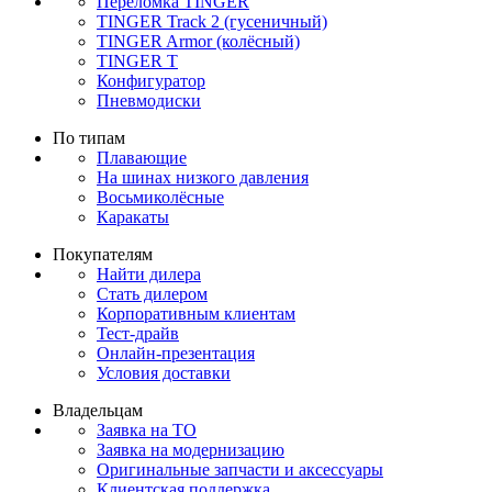
Переломка TINGER
TINGER Track 2 (гусеничный)
TINGER Armor (колёсный)
TINGER T
Конфигуратор
Пневмодиски
По типам
Плавающие
На шинах низкого давления
Восьмиколёсные
Каракаты
Покупателям
Найти дилера
Стать дилером
Корпоративным клиентам
Тест-драйв
Онлайн-презентация
Условия доставки
Владельцам
Заявка на ТО
Заявка на модернизацию
Оригинальные запчасти и аксессуары
Клиентская поддержка