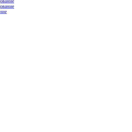
дование
дование
ние