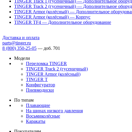
TINGER Track 1 (гусеничный) — Дополнительное обору
TINGER Track 2 (гусеничный) — Дополнительное обору
TINGER Armor (колёсный) — Дополнительное оборудова
TINGER Armor (колёсный) — Корпус
TINGER TF4 — Дополнительное оборудование
Доставка и оплата
parts@tinger.ru
8 (800) 350-25-05
—
доб. 701
Модели
Переломка TINGER
TINGER Track 2 (гусеничный)
TINGER Armor (колёсный)
TINGER T
Конфигуратор
Пневмодиски
По типам
Плавающие
На шинах низкого давления
Восьмиколёсные
Каракаты
Покупателям