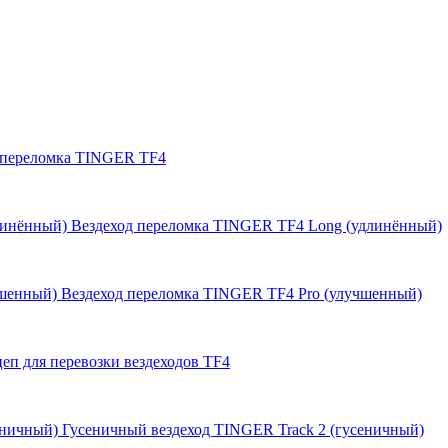
 переломка TINGER TF4
Вездеход переломка TINGER TF4 Long (удлинённый)
Вездеход переломка TINGER TF4 Pro (улучшенный)
еп для перевозки вездеходов TF4
Гусеничный вездеход TINGER Track 2 (гусеничный)