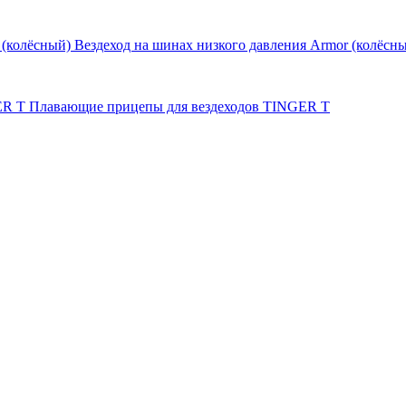
Вездеход на шинах низкого давления Armor (колёсн
Плавающие прицепы для вездеходов TINGER T