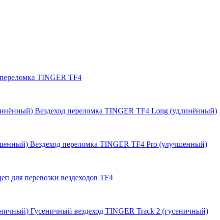
 переломка TINGER TF4
Вездеход переломка TINGER TF4 Long (удлинённый)
Вездеход переломка TINGER TF4 Pro (улучшенный)
еп для перевозки вездеходов TF4
Гусеничный вездеход TINGER Track 2 (гусеничный)