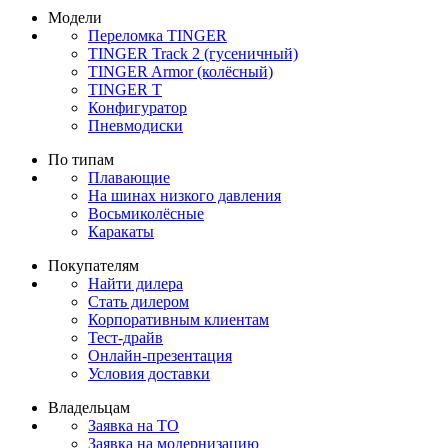
Модели
Переломка TINGER
TINGER Track 2 (гусеничный)
TINGER Armor (колёсный)
TINGER T
Конфигуратор
Пневмодиски
По типам
Плавающие
На шинах низкого давления
Восьмиколёсные
Каракаты
Покупателям
Найти дилера
Стать дилером
Корпоративным клиентам
Тест-драйв
Онлайн-презентация
Условия доставки
Владельцам
Заявка на ТО
Заявка на модернизацию