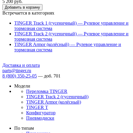
5 200 руб.
Добавить в корзину
Встречается в категориях
TINGER Track 1 (гусеничный) — Рулевое управление и
тормозная система
TINGER Track 2 (гусеничный) — Рулевое управление и
тормозная система
TINGER Armor (колёсный) — Рулевое управление и
тормозная система
Доставка и оплата
parts@tinger.ru
8 (800) 350-25-05
—
доб. 701
Модели
Переломка TINGER
TINGER Track 2 (гусеничный)
TINGER Armor (колёсный)
TINGER T
Конфигуратор
Пневмодиски
По типам