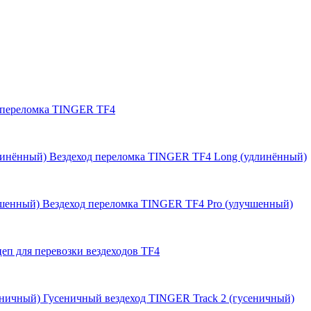
 переломка TINGER TF4
Вездеход переломка TINGER TF4 Long (удлинённый)
Вездеход переломка TINGER TF4 Pro (улучшенный)
еп для перевозки вездеходов TF4
Гусеничный вездеход TINGER Track 2 (гусеничный)