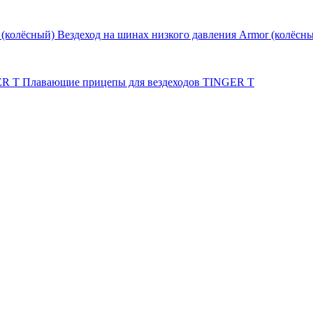
Вездеход на шинах низкого давления Armor (колёсн
Плавающие прицепы для вездеходов TINGER T