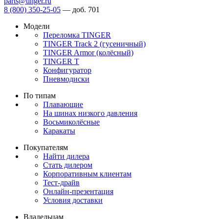
parts@tinger.ru
8 (800) 350-25-05
—
доб. 701
Модели
Переломка TINGER
TINGER Track 2 (гусеничный)
TINGER Armor (колёсный)
TINGER T
Конфигуратор
Пневмодиски
По типам
Плавающие
На шинах низкого давления
Восьмиколёсные
Каракаты
Покупателям
Найти дилера
Стать дилером
Корпоративным клиентам
Тест-драйв
Онлайн-презентация
Условия доставки
Владельцам