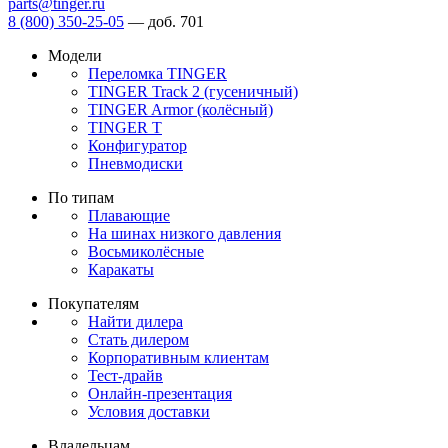
parts@tinger.ru
8 (800) 350-25-05
—
доб. 701
Модели
Переломка TINGER
TINGER Track 2 (гусеничный)
TINGER Armor (колёсный)
TINGER T
Конфигуратор
Пневмодиски
По типам
Плавающие
На шинах низкого давления
Восьмиколёсные
Каракаты
Покупателям
Найти дилера
Стать дилером
Корпоративным клиентам
Тест-драйв
Онлайн-презентация
Условия доставки
Владельцам