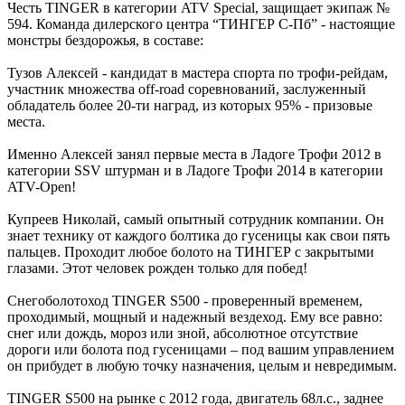
Честь TINGER в категории ATV Special, защищает экипаж №
594. Команда дилерского центра “ТИНГЕР С-Пб” - настоящие
монстры бездорожья, в составе:
Тузов Алексей - кандидат в мастера спорта по трофи-рейдам,
участник множества off-road соревнований, заслуженный
обладатель более 20-ти наград, из которых 95% - призовые
места.
Именно Алексей занял первые места в Ладоге Трофи 2012 в
категории SSV штурман и в Ладоге Трофи 2014 в категории
ATV-Open!
Купреев Николай, самый опытный сотрудник компании. Он
знает технику от каждого болтика до гусеницы как свои пять
пальцев. Проходит любое болото на ТИНГЕР с закрытыми
глазами. Этот человек рожден только для побед!
Снегоболотоход TINGER S500 - проверенный временем,
проходимый, мощный и надежный вездеход. Ему все равно:
снег или дождь, мороз или зной, абсолютное отсутствие
дороги или болота под гусеницами – под вашим управлением
он прибудет в любую точку назначения, целым и невредимым.
TINGER S500 на рынке с 2012 года, двигатель 68л.с., заднее