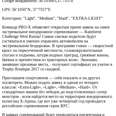
Google координаты: 56.105005,37.75574
GPS: 56’1050″N, 37’7557″E
Категории: "Light", "Medium", "Hard", "EXTRA-LIGHT"
Команда PRO-X объявляет открытым прием заявок на самое
экстремальное внедорожное соревнование — Rainforest
Challenge West Russia! Самые смелые водители будут
состязаться в умении управлять автомобилем на
экстремальном бездорожье. В программе гонки — скоростной
кросс по пересеченной местности, головокружительные
спуски и подъемы, штурм водных преград, грязевые ванны,
бревна и препятствия из тракторных колес. Экипажи,
занявшие призовые места, - получают сертификат на учатие в
Trophy Boutique 2017 со скидкой.
Приглашаем спортсменов — себя показать и на других
посмотреть. Можно подать заявку в одном из четырех
классов: «Extra-Light», «Light», «Medium», «Hard». От
стандартных машин без лебедок до подготовленных супер
монстров - всем найдется место на территории внедорожного
полигона Х-Арена, где вот уже четвертый год проводятся
российские соревнования серии RFC.
В рамках соревнований будет проводиться презентация и